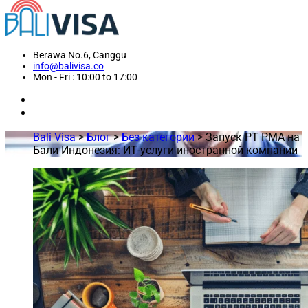
Berawa No.6, Canggu
info@balivisa.co
Mon - Fri : 10:00 to 17:00
Bali Visa
>
Блог
>
Без категории
>
Запуск PT PMA на
Бали Индонезия: ИТ-услуги иностранной компании