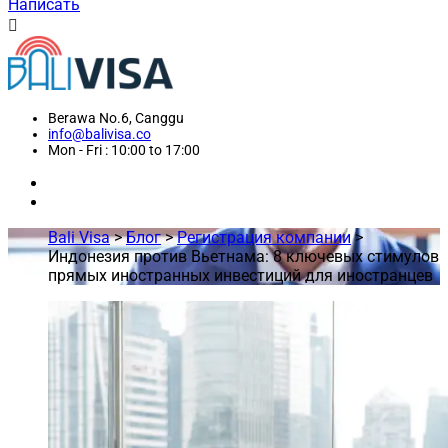
Написать
Berawa No.6, Canggu
info@balivisa.co
Mon - Fri : 10:00 to 17:00
Bali Visa
>
Блог
>
Регистрация компании
>
Индонезия против Вьетнама: 8 ключевых стимулов
прямых иностранных инвестиций для иностранцев