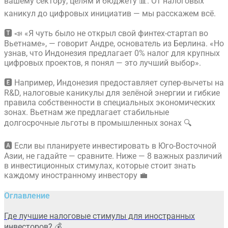
вашему сектору, целям и бюджету 📊. От налоговых
каникул до цифровых инициатив — мы расскажем всё.
🆃 📣 «Я чуть было не открыл свой финтех-стартап во
Вьетнаме», — говорит Андре, основатель из Берлина. «Но
узнав, что Индонезия предлагает 0% налог для крупных
цифровых проектов, я понял — это лучший выбор».
🅴 Например, Индонезия предоставляет супер-вычеты на
R&D, налоговые каникулы для зелёной энергии и гибкие
правила собственности в специальных экономических
зонах. Вьетнам же предлагает стабильные
долгосрочные льготы в промышленных зонах 🔍
🅰 Если вы планируете инвестировать в Юго-Восточной
Азии, не гадайте — сравните. Ниже — 8 важных различий
в инвестиционных стимулах, которые стоит знать
каждому иностранному инвестору 💼
Оглавление
Где лучшие налоговые стимулы для иностранных
инвесторов? 💰