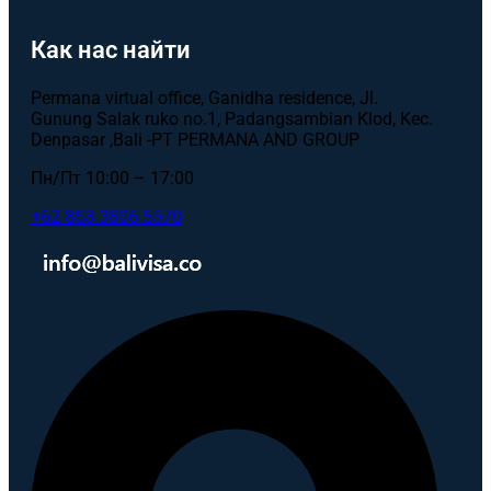
Как нас найти
Permana virtual office, Ganidha residence, Jl.
Gunung Salak ruko no.1, Padangsambian Klod, Kec.
Denpasar ,Bali -PT PERMANA AND GROUP
Пн/Пт 10:00 – 17:00
+62 853 3806 5570