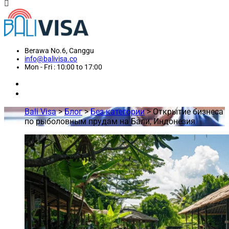
Berawa No.6, Canggu
info@balivisa.co
Mon - Fri : 10:00 to 17:00
Bali Visa
>
Блог
>
Без категории
>
Открытие бизнеса
по рыболовным прудам на Бали, Индонезия