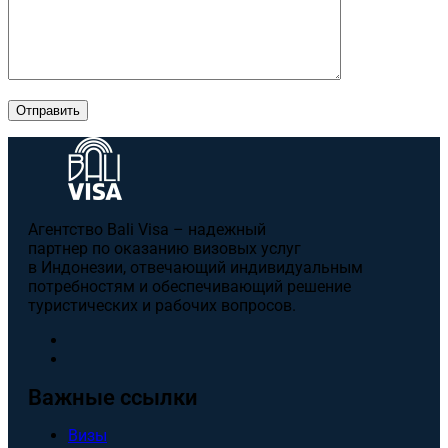
Отправить
Агентство Bali Visa – надежный
партнер по оказанию визовых услуг
в Индонезии, отвечающий индивидуальным
потребностям и обеспечивающий решение
туристических и рабочих вопросов.
Важные ссылки
Визы