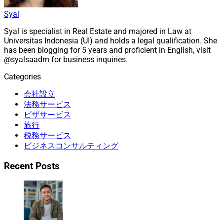
Syal
Syal is specialist in Real Estate and majored in Law at
Universitas Indonesia (UI) and holds a legal qualification. She
has been blogging for 5 years and proficient in English, visit
@syalsaadrn for business inquiries.
Categories
会社設立
法務サービス
ビザサービス
旅行
税務サービス
ビジネスコンサルティング
Recent Posts