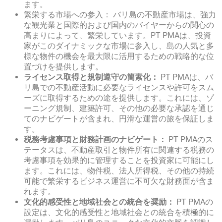
ます。
繁栄する市場への参入： バリ島の不動産市場は、強力
な観光業と国際的および国内のバイヤーからの関心の
高まりによって、繁栄しています。PT PMAは、投資
家がこのダイナミックな市場に参入し、島の人気と多
様な物件の機会を最大限に活用するための戦略的な位
置づけを提供します。
ライセンス取得と規制遵守の簡素化：
PT PMAは、バ
リ島での不動産活動に必要なライセンスや許可をスム
ーズに取得するための途を提供します。これには、ゾ
ーニング規制、建築許可、その他の必要な承認を通じ
てのナビゲートが含まれ、円滑な運営の旅を保証しま
す。
税務考慮事項と財務計画のナビゲート：
PT PMAのス
テータスは、不動産取引と物件所有に関連する税務の
考慮事項を効果的に管理することを投資家に可能にし
ます。これには、物件税、法人所得税、その他の持続
可能で繁栄するビジネス運営に不可欠な財務面が含ま
れます。
文化的感受性と地域社会との統合を奨励：
PT PMAの
設定は、文化的感受性と地域社会との統合を積極的に