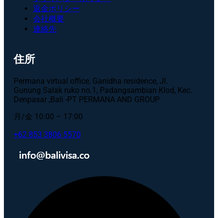
返金ポリシー
会社概要
連絡先
住所
Permana virtual office, Ganidha residence, Jl.
Gunung Salak ruko no.1, Padangsambian Klod, Kec.
Denpasar ,Bali -PT PERMANA AND GROUP
月/金 10:00 – 17:00
+62 853 3806 5570