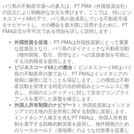
バリ島の不動産市場への参入は、PT PMA（外国投資会社）
の設立により戦略的な次元を帯びます。ここでは、特にビジ
ネスコード68の下で、バリ島の急成長している不動産市場
をナビゲートし、その機会を最大限に活用するために、PT
PMA設立が不可欠である理由を詳しく説明します：
外国投資を促進：
PT PMAは外国投資家にとって重要
な促進役となり、バリ島のダイナミックな不動産活動
（物件開発、取引、管理など）への直接参加を可能に
する法的構造を提供します。
ビジネスコード68との整合：
ビジネスコード68はバリ
島の不動産界の要であり、PT PMAはインドネシアの
規制に厳密に従うことを保証します。この構造は不動
産活動を管理する特定の法的枠組みとシームレスに整
合し、外国のエンティティに対して安全でコンプライ
アンスを遵守した基盤を確立します。
外国人所有制限のナビゲート：
外国投資家はインドネ
シアでの土地の完全所有に関する制限に直面します。
インドネシア人株主を含むPT PMAは、外国人所有規
制を遵守する戦略的解決策を提供し、物件開発のため
のリースホールド（借地権）のような代替案を提案し