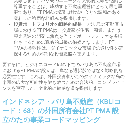
奨励します。バリ島のユニークな文化的文脈を認識し
尊重することは、成功する不動産運営にとって最も重
要であり、PT PMAの構造は地域社会との調和のある
関わりに強固な枠組みを提供します。
投資ポートフォリオの戦略的成長：
バリ島の不動産市
場におけるPT PMAは、投資家が住宅、商業、または
観光関連の開発に焦点を当ててポートフォリオを多様
化させるための戦略的成長の触媒となります。PT
PMAの柔軟性は、ダイナミックな市場での適応性を確
保するための強靭な投資戦略を支えます。
要するに、ビジネスコード68の下でのバリ島の不動産市場
におけるPT PMAの設立は、単なる選択肢ではなく戦略的な
必要性です。これは、外国投資家がこのダイナミックな島の
楽園の広大な可能性を解き放つための合法的、コンプライア
ンスを遵守した、文化的に敏感な道を提供します。
インドネシア・バリ島不動産（KBLIコ
ード：68）の外国所有会社PT PMA 設
立のたの事業コードマッピング