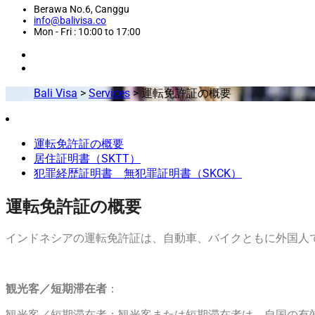
Berawa No.6, Canggu
info@balivisa.co
Mon - Fri : 10:00 to 17:00
Bali Visa
>
Services
>
運転免許証の概要
運転免許証の概要
居住証明書（SKTT）
犯罪経歴証明書 無犯罪証明書（SKCK）
運転免許証の概要
インドネシアの運転免許証は、自動車、バイクともに外国人
観光客／短期滞在者
：
観光客／短期滞在者：観光客または短期滞在者は、自国の有効