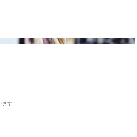
います：
。