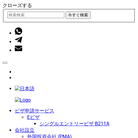
クローズする
今すぐ検索
ビザ申請サービス
Eビザ
シングルエントリービザ B211A
会社設立
外国投資会社 (PMA)