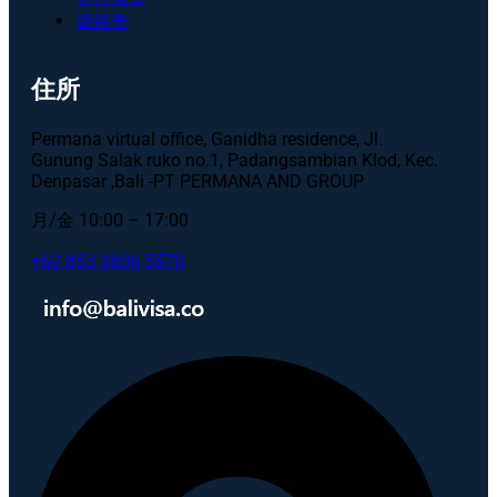
連絡先
住所
Permana virtual office, Ganidha residence, Jl.
Gunung Salak ruko no.1, Padangsambian Klod, Kec.
Denpasar ,Bali -PT PERMANA AND GROUP
月/金 10:00 – 17:00
+62 853 3806 5570