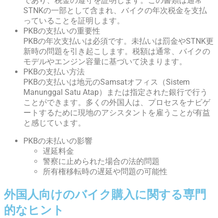
であり、税金の遵守を証明します。この書類は通常
STNKの一部として含まれ、バイクの年次税金を支払
っていることを証明します。
PKBの支払いの重要性
PKBの年次支払いは必須です。未払いは罰金やSTNK更
新時の問題を引き起こします。税額は通常、バイクの
モデルやエンジン容量に基づいて決まります。
PKBの支払い方法
PKBの支払いは地元のSamsatオフィス（Sistem
Manunggal Satu Atap）または指定された銀行で行う
ことができます。多くの外国人は、プロセスをナビゲ
ートするために現地のアシスタントを雇うことが有益
と感じています。
PKBの未払いの影響
遅延料金
警察に止められた場合の法的問題
所有権移転時の遅延や問題の可能性
外国人向けのバイク購入に関する専門
的なヒント