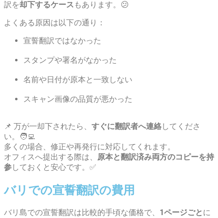
訳を
却下するケース
もあります。😕
よくある原因は以下の通り：
宣誓翻訳ではなかった
スタンプや署名がなかった
名前や日付が原本と一致しない
スキャン画像の品質が悪かった
📌 万が一却下されたら、
すぐに翻訳者へ連絡
してくださ
い。🧑‍💻
多くの場合、修正や再発行に対応してくれます。
オフィスへ提出する際は、
原本と翻訳済み両方のコピーを持
参
しておくと安心です。✅
バリでの宣誓翻訳の費用
バリ島での宣誓翻訳は比較的手頃な価格で、
1ページごと
に