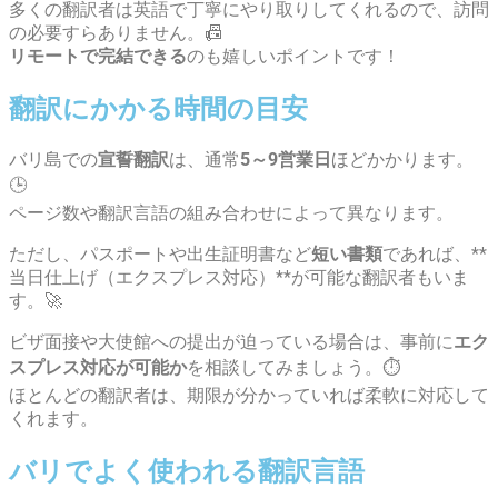
多くの翻訳者は英語で丁寧にやり取りしてくれるので、訪問
の必要すらありません。📠
リモートで完結できる
のも嬉しいポイントです！
翻訳にかかる時間の目安
バリ島での
宣誓翻訳
は、通常
5～9営業日
ほどかかります。
🕒
ページ数や翻訳言語の組み合わせによって異なります。
ただし、パスポートや出生証明書など
短い書類
であれば、**
当日仕上げ（エクスプレス対応）**が可能な翻訳者もいま
す。🚀
ビザ面接や大使館への提出が迫っている場合は、事前に
エク
スプレス対応が可能か
を相談してみましょう。⏱️
ほとんどの翻訳者は、期限が分かっていれば柔軟に対応して
くれます。
バリでよく使われる翻訳言語