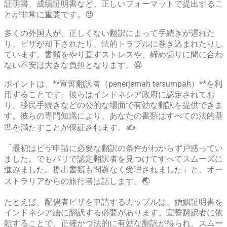
証明書、成績証明書など、正しいフォーマットで提出するこ
とが非常に重要です。😟
多くの外国人が、正しくない翻訳によって手続きが遅れた
り、ビザが却下されたり、法的トラブルに巻き込まれたりし
ています。書類をやり直すストレスや、締め切りに間に合わ
ない不安は大きな負担となります。😩
ポイントは、**宣誓翻訳者（penerjemah tersumpah）**を利
用することです。彼らはインドネシア政府に認定されてお
り、移民手続きなどの公的な場面で有効な翻訳を提供できま
す。彼らの専門知識により、あなたの書類はすべての法的基
準を満たすことが保証されます。✍️
「最初はビザ申請に必要な翻訳の条件がわからず戸惑ってい
ました。でもバリで認定翻訳者を見つけてすべてスムーズに
進みました。提出書類も問題なく受理されました」と、オー
ストラリアからの旅行者は話します。🌏
たとえば、配偶者ビザを申請するカップルは、婚姻証明書を
インドネシア語に翻訳する必要があります。宣誓翻訳者に依
頼することで、正確かつ法的に有効な翻訳が得られ、スムー