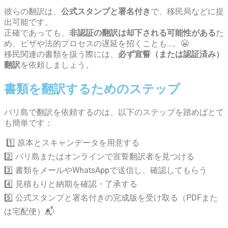
彼らの翻訳は、
公式スタンプと署名付き
で、移民局などに提
出可能です。
正確であっても、
非認証の翻訳は却下される可能性がある
た
め、ビザや法的プロセスの遅延を招くことも…。😬
移民関連の書類を扱う際には、
必ず宣誓（または認証済み）
翻訳
を依頼しましょう。
書類を翻訳するためのステップ
バリ島で翻訳を依頼するのは、以下のステップを踏めばとて
も簡単です：
1️⃣ 原本とスキャンデータを用意する
2️⃣ バリ島またはオンラインで宣誓翻訳者を見つける
3️⃣ 書類をメールやWhatsAppで送信し、確認してもらう
4️⃣ 見積もりと納期を確認・了承する
5️⃣ 公式スタンプと署名付きの完成版を受け取る（PDFまた
は宅配便）📬