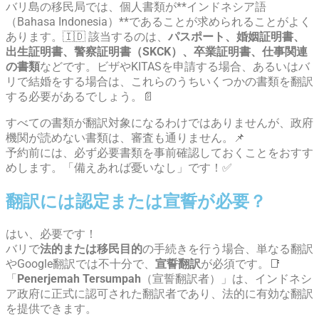
バリ島の移民局では、個人書類が**インドネシア語
（Bahasa Indonesia）**であることが求められることがよく
あります。🇮🇩 該当するのは、
パスポート、婚姻証明書、
出生証明書、警察証明書（SKCK）、卒業証明書、仕事関連
の書類
などです。ビザやKITASを申請する場合、あるいはバ
リで結婚をする場合は、これらのうちいくつかの書類を翻訳
する必要があるでしょう。📄
すべての書類が翻訳対象になるわけではありませんが、政府
機関が読めない書類は、審査も通りません。📌
予約前には、必ず必要書類を事前確認しておくことをおすす
めします。「備えあれば憂いなし」です！✅
翻訳には認定または宣誓が必要？
はい、必要です！
バリで
法的または移民目的
の手続きを行う場合、単なる翻訳
やGoogle翻訳では不十分で、
宣誓翻訳
が必須です。📑
「
Penerjemah Tersumpah
（宣誓翻訳者）」は、インドネシ
ア政府に正式に認可された翻訳者であり、法的に有効な翻訳
を提供できます。