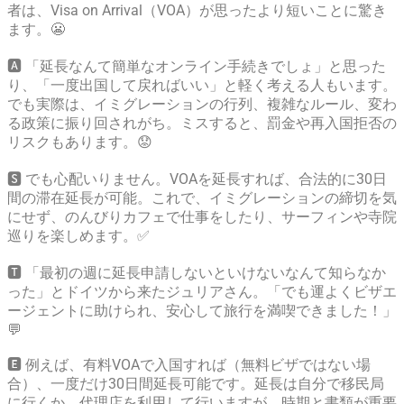
者は、Visa on Arrival（VOA）が思ったより短いことに驚き
ます。😬
🅰️ 「延長なんて簡単なオンライン手続きでしょ」と思った
り、「一度出国して戻ればいい」と軽く考える人もいます。
でも実際は、イミグレーションの行列、複雑なルール、変わ
る政策に振り回されがち。ミスすると、罰金や再入国拒否の
リスクもあります。😟
🆂 でも心配いりません。VOAを延長すれば、合法的に30日
間の滞在延長が可能。これで、イミグレーションの締切を気
にせず、のんびりカフェで仕事をしたり、サーフィンや寺院
巡りを楽しめます。✅
🆃 「最初の週に延長申請しないといけないなんて知らなか
った」とドイツから来たジュリアさん。「でも運よくビザエ
ージェントに助けられ、安心して旅行を満喫できました！」
💬
🅴 例えば、有料VOAで入国すれば（無料ビザではない場
合）、一度だけ30日間延長可能です。延長は自分で移民局
に行くか、代理店を利用して行いますが、時期と書類が重要