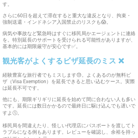
す。
さらに60日を超えて滞在すると重大な違反となり、拘束・
強制送還・インドネシア入国禁止のリスクも😱。
病気や事故など緊急時はすぐに移民局かエージェントに連絡
を。特別延長のサポートを受けられる可能性がありますが、
基本的には期限厳守が安心です✅。
観光客がよくするビザ延長のミス ❌
経験豊富な旅行者でもミスします😓。よくあるのが無料ビ
ザ（Visa Exemption）を延長できると思い込むケース。実際
は延長不可です。
他にも、期限ギリギリに延長を始めて間に合わない人も多い
です。延長には数日かかるので最終日に駆け込んでも遅いで
すよ🕔。
移民局を間違えたり、怪しい代理店にパスポートを渡してト
ラブルになる例もあります。レビューを確認し、余裕を持っ