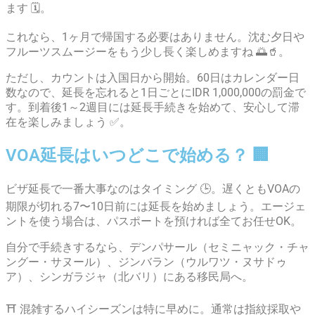
ます 🗓️。
これなら、1ヶ月で帰国する必要はありません。沈む夕日や
フルーツスムージーをもう少し長く楽しめますね 🌅🥤。
ただし、カウントは入国日から開始。60日はカレンダー日
数なので、延長を忘れると1日ごとにIDR 1,000,000の罰金で
す。到着後1～2週目には延長手続きを始めて、安心して滞
在を楽しみましょう ✅。
VOA延長はいつどこで始める？ 🏢
ビザ延長で一番大事なのはタイミング 🕒。遅くともVOAの
期限が切れる7〜10日前には延長を始めましょう。エージェ
ントを使う場合は、パスポートを預ければ全てお任せOK。
自分で手続きするなら、デンパサール（セミニャック・チャ
ングー・サヌール）、ジンバラン（ウルワツ・ヌサドゥ
ア）、シンガラジャ（北バリ）にある移民局へ。
⛩️ 混雑するハイシーズンは特に早めに。通常は指紋採取や