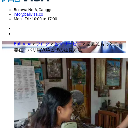
Berawa No.6, Canggu
info@balivisa.co
Mon - Fri : 10:00 to 17:00
Bali Visa
>
ブログ
>
ビザサービス
>
楽園にもっと長く
滞在：バリ島VOAビザの延長方法