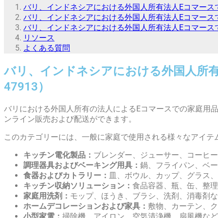
バリ、インドネシアにおける外国人所有法人Eコマースでの
バリ、インドネシアにおける外国人所有法人Eコマース
バリ、インドネシアにおける外国人所有法人Eコマースで
リソース
よくある質問
バリ、インドネシアにおける外国人所有
47913）
バリにおける外国人所有の法人によるEコマースでの家庭用品
ンライン販売および配送ができます。
このカテゴリーには、一般に家庭で使用される様々なアイテ
キッチン電化製品：
ブレンダー、ジューサー、コーヒー
調理器具およびベーキング用具：
鍋、フライパン、ベー
食器およびカトラリー：
皿、ボウル、カップ、グラス、
キッチン収納ソリューション：
食品容器、瓶、缶、整理
家庭用洗剤：
モップ、ほうき、ブラシ、洗剤、消毒剤な
ホームデコレーションおよび家具：
敷物、カーテン、ク
小型家電：
掃除機、アイロン、空気清浄機、扇風機など