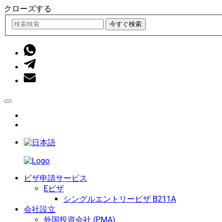
クローズする
今すぐ検索
ビザ申請サービス
Eビザ
シングルエントリービザ B211A
会社設立
外国投資会社 (PMA)