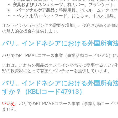
寝具およびリネン：
シーツ、枕カバー、ブランケット、
–
パーソナルケア製品：
整髪用具、バスルームアクセサ
–
ペット用品：
ペットフード、おもちゃ、手入れ用具、
オンラインショッピングの需要が増加し、便利さが高く評価
の魅力的な機会を提供します。
バリ、インドネシアにおける外国所有法
バリでのPT PMA Eコマース事業（事業活動コード4791
これは、これらの商品のオンライン小売りに従事することが
野の投資家にとって有望なベンチャーを提供しています。
バリ、インドネシアにおける外国所有法
すか？（KBLIコード47913）
いいえ
、
バリでのPT PMA Eコマース事業（事業活動コー
ません。