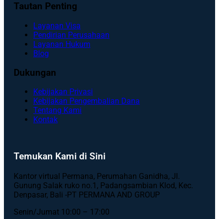
Tautan Penting
Layanan Visa
Pendirian Perusahaan
Layanan Hukum
Blog
Dukungan
Kebijakan Privasi
Kebijakan Pengembalian Dana
Tentang Kami
Kontak
Temukan Kami di Sini
Kantor virtual Permana, Perumahan Ganidha, Jl.
Gunung Salak ruko no.1, Padangsambian Klod, Kec.
Denpasar, Bali -PT PERMANA AND GROUP
Senin/Jumat 10:00 – 17:00