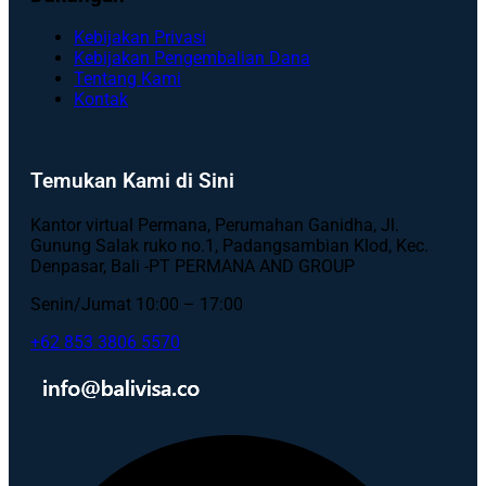
Kebijakan Privasi
Kebijakan Pengembalian Dana
Tentang Kami
Kontak
Temukan Kami di Sini
Kantor virtual Permana, Perumahan Ganidha, Jl.
Gunung Salak ruko no.1, Padangsambian Klod, Kec.
Denpasar, Bali -PT PERMANA AND GROUP
Senin/Jumat 10:00 – 17:00
+62 853 3806 5570