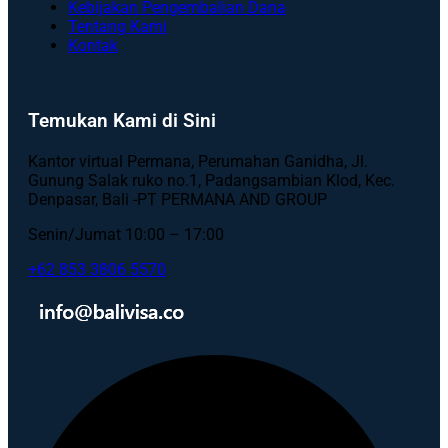
Kebijakan Pengembalian Dana
Tentang Kami
Kontak
Temukan Kami di Sini
Kantor virtual Permana, Perumahan Ganidha, Jl.
Gunung Salak ruko no.1, Padangsambian Klod, Kec.
Denpasar, Bali -PT PERMANA AND GROUP
Senin/Jumat 10:00 – 17:00
+62 853 3806 5570