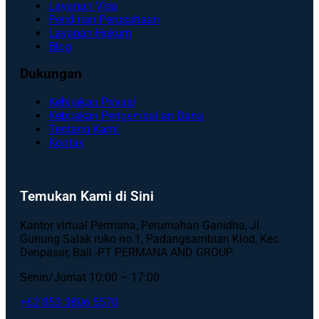
Layanan Visa
Pendirian Perusahaan
Layanan Hukum
Blog
Dukungan
Kebijakan Privasi
Kebijakan Pengembalian Dana
Tentang Kami
Kontak
Temukan Kami di Sini
Kantor virtual Permana, Perumahan Ganidha, Jl.
Gunung Salak ruko no.1, Padangsambian Klod, Kec.
Denpasar, Bali -PT PERMANA AND GROUP
Senin/Jumat 10:00 – 17:00
+62 853 3806 5570