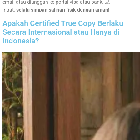
email atau diunggah ke portal visa atau bank. 💻
Ingat:
selalu simpan salinan fisik dengan aman!
Apakah Certified True Copy Berlaku
Secara Internasional atau Hanya di
Indonesia?