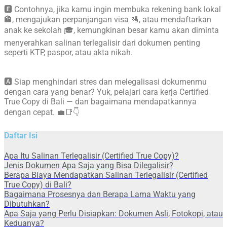
🅴 Contohnya, jika kamu ingin membuka rekening bank lokal
🏦, mengajukan perpanjangan visa 🛂, atau mendaftarkan
anak ke sekolah 🎓, kemungkinan besar kamu akan diminta
menyerahkan salinan terlegalisir dari dokumen penting
seperti KTP, paspor, atau akta nikah.
🅰 Siap menghindari stres dan melegalisasi dokumenmu
dengan cara yang benar? Yuk, pelajari cara kerja Certified
True Copy di Bali — dan bagaimana mendapatkannya
dengan cepat. 💼📑👇
Daftar Isi
Apa Itu Salinan Terlegalisir (Certified True Copy)?
Jenis Dokumen Apa Saja yang Bisa Dilegalisir?
Berapa Biaya Mendapatkan Salinan Terlegalisir (Certified
True Copy) di Bali?
Bagaimana Prosesnya dan Berapa Lama Waktu yang
Dibutuhkan?
Apa Saja yang Perlu Disiapkan: Dokumen Asli, Fotokopi, atau
Keduanya?