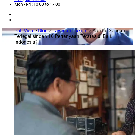
Mon - Fri : 10:00 to 17:00
Bali Visa
>
Blog
>
Layanan Hukum
>
Apa Itu Salinan
Terlegalisir dan 10 Pertanyaan Teratas di Bali,
Indonesia?