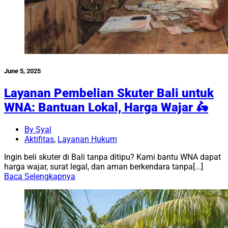
June 5, 2025
Layanan Pembelian Skuter Bali untuk
WNA: Bantuan Lokal, Harga Wajar 🛵
By Syal
Aktifitas
,
Layanan Hukum
Ingin beli skuter di Bali tanpa ditipu? Kami bantu WNA dapat
harga wajar, surat legal, dan aman berkendara tanpa[...]
Baca Selengkapnya