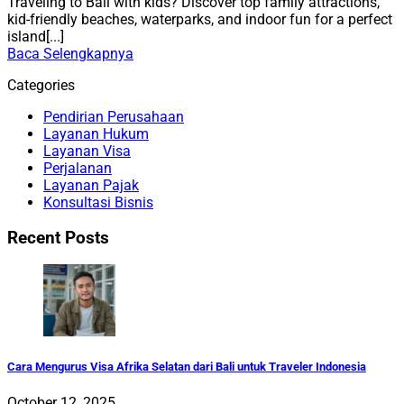
Traveling to Bali with kids? Discover top family attractions,
kid-friendly beaches, waterparks, and indoor fun for a perfect
island[...]
Baca Selengkapnya
Categories
Pendirian Perusahaan
Layanan Hukum
Layanan Visa
Perjalanan
Layanan Pajak
Konsultasi Bisnis
Recent Posts
Cara Mengurus Visa Afrika Selatan dari Bali untuk Traveler Indonesia
October 12, 2025