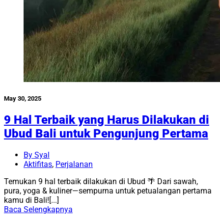
May 30, 2025
9 Hal Terbaik yang Harus Dilakukan di
Ubud Bali untuk Pengunjung Pertama
By Syal
Aktifitas
,
Perjalanan
Temukan 9 hal terbaik dilakukan di Ubud 🌴 Dari sawah,
pura, yoga & kuliner—sempurna untuk petualangan pertama
kamu di Bali![...]
Baca Selengkapnya