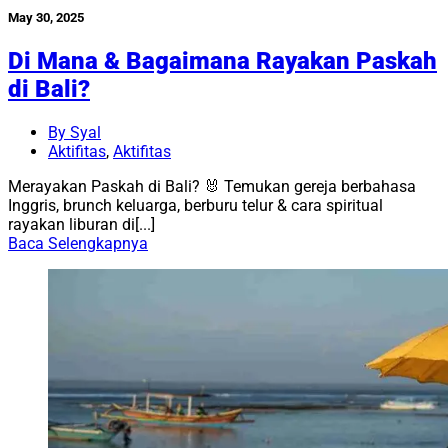
May 30, 2025
Di Mana & Bagaimana Rayakan Paskah
di Bali?
By Syal
Aktifitas
,
Aktifitas
Merayakan Paskah di Bali? 🐰 Temukan gereja berbahasa
Inggris, brunch keluarga, berburu telur & cara spiritual
rayakan liburan di[...]
Baca Selengkapnya