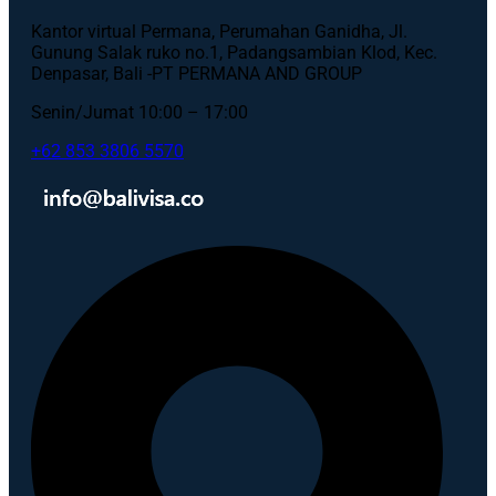
Kantor virtual Permana, Perumahan Ganidha, Jl.
Gunung Salak ruko no.1, Padangsambian Klod, Kec.
Denpasar, Bali -PT PERMANA AND GROUP
Senin/Jumat 10:00 – 17:00
+62 853 3806 5570