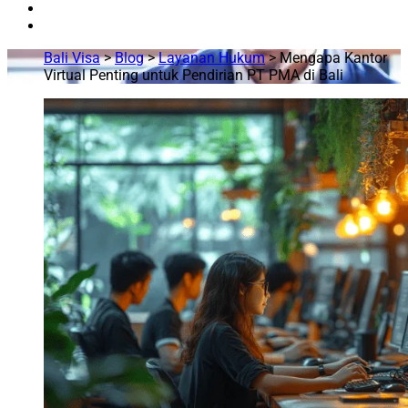
Bali Visa
>
Blog
>
Layanan Hukum
>
Mengapa Kantor
Virtual Penting untuk Pendirian PT PMA di Bali