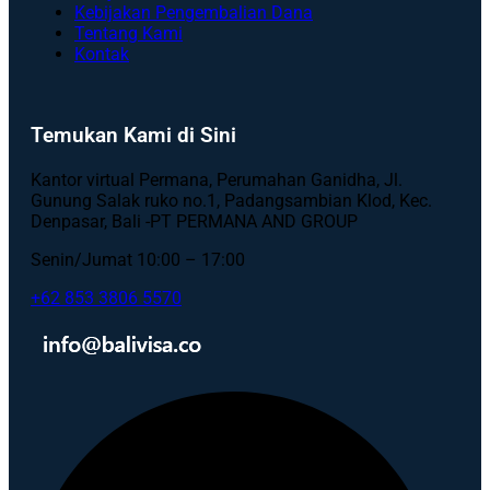
Kebijakan Pengembalian Dana
Tentang Kami
Kontak
Temukan Kami di Sini
Kantor virtual Permana, Perumahan Ganidha, Jl.
Gunung Salak ruko no.1, Padangsambian Klod, Kec.
Denpasar, Bali -PT PERMANA AND GROUP
Senin/Jumat 10:00 – 17:00
+62 853 3806 5570